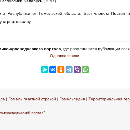
Республики Беларусь (1997).
та Республики от Гомельской области. Был членом Постоянн
у строительству.
рико-краеведческого портала
, где размещаются публикации всех
Одноклассники
.
еле
|
Гомель газетной строкой
|
Гомельпедия
|
Территориальная гер
ко-краеведческий портал"