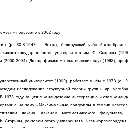
омеля» присвоено в 2002 году.
кин
(р. 30.8.1947, г. Ветка), белорусский учёный-алгебраист
льского государственного университета им. Ф. Скорины (199
 (2000-2004). Доктор физико-математических наук (1998), проф
дарственный университет (1969), работает в нём с 1973 (с 19
методам исследования структурной теории групп и др. алгебр
В 1978 году защитил кандидатскую диссертацию и стал кандид
сертацию на тему «Максимальные подгруппы в теории классов
стителем декана, деканом математического факультета,
 Ф. Скорины, ректором этого университета. Член-корреспондент